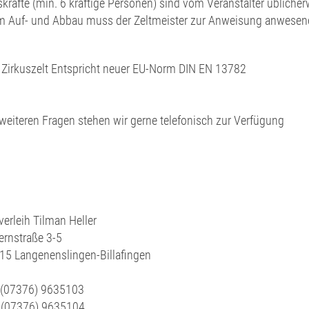
skräfte (min. 6 kräftige Personen) sind vom Veranstalter üblicherw
m Auf- und Abbau muss der Zeltmeister zur Anweisung anwesend
 Zirkuszelt Entspricht neuer EU-Norm DIN EN 13782
 weiteren Fragen stehen wir gerne telefonisch zur Verfügung
verleih Tilman Heller
ernstraße 3-5
15 Langenenslingen-Billafingen
. (07376) 9635103
 (07376) 9635104