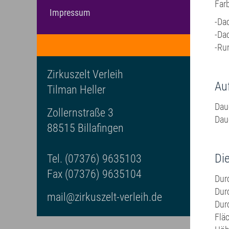
Far
Impressum
-Da
-Da
-Ru
Zirkuszelt Verleih
Au
Tilman Heller
Dau
Zollernstraße 3
Dau
88515 Billafingen
Di
Tel. (07376) 9635103
Fax (07376) 9635104
Du
Dur
mail@zirkuszelt-verleih.de
Dur
F