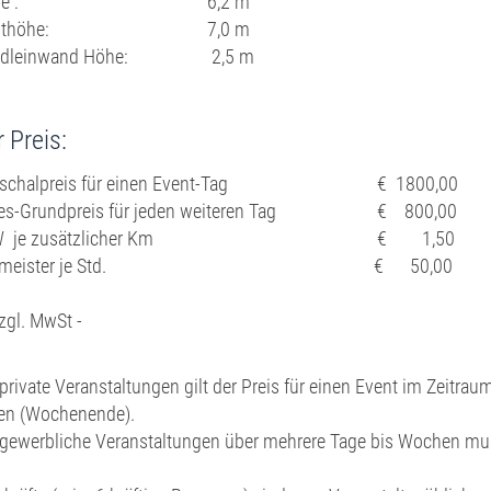
öhe : 6,2 m
asthöhe: 7,0 m
ndleinwand Höhe: 2,5 m
 Preis:
uschalpreis für einen Event-Tag € 1800,00 im
es-Grundpreis für jeden weiteren Tag € 800,00
KW je zusätzlicher Km € 1,50
eltmeister je Std. € 50,00
zgl. MwSt -
private Veranstaltungen gilt der Preis für einen Event im Zeitraum
en (Wochenende).
 gewerbliche Veranstaltungen über mehrere Tage bis Wochen mus