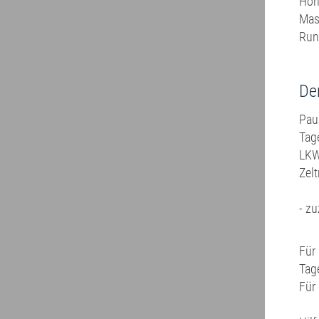
H
M
Ru
Der
Pa
Tag
L
Z
- zu
Für 
Tag
Für