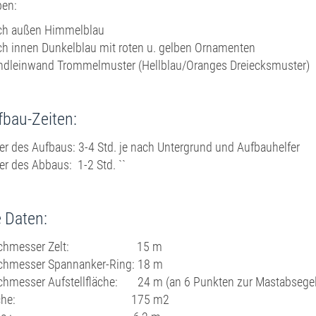
ben:
ch außen Himmelblau
ch innen Dunkelblau mit roten u. gelben Ornamenten
ndleinwand Trommelmuster (Hellblau/Oranges Dreiecksmuster)
fbau-Zeiten:
er des Aufbaus: 3-4 Std. je nach Untergrund und Aufbauhelfer
er des Abbaus: 1-2 Std. ``
e Daten:
rchmesser Zelt: 15 m
chmesser Spannanker-Ring: 18 m
chmesser Aufstellfläche: 24 m (an 6 Punkten zur Mastabsege
läche: 175 m2