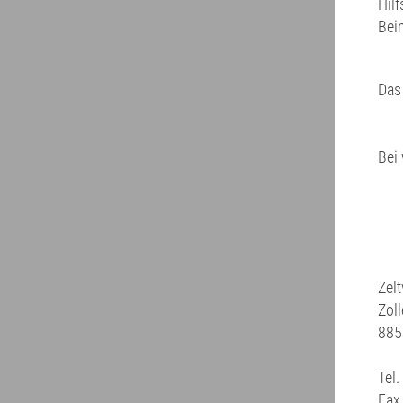
Hilf
Bei
Das
Bei
Zelt
Zoll
885
Tel
Fax